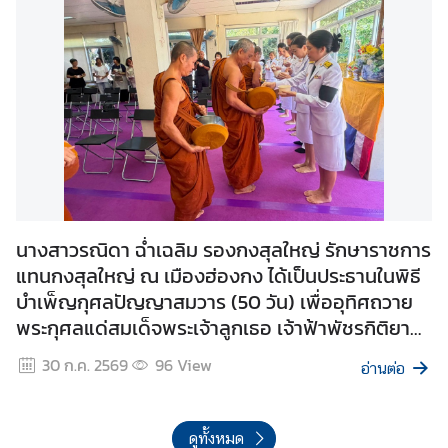
เ
ข้
า
ไ
ท
ย
ก
า
ร
เ
นางสาวรณิดา ฉ่ำเฉลิม รองกงสุลใหญ่ รักษาราชการ
ดิ
แทนกงสุลใหญ่ ณ เมืองฮ่องกง ได้เป็นประธานในพิธี
น
บำเพ็ญกุศลปัญญาสมวาร (50 วัน) เพื่ออุทิศถวาย
ท
พระกุศลแด่สมเด็จพระเจ้าลูกเธอ เจ้าฟ้าพัชรกิติยา
า
ภาฯ
ง
30 ก.ค. 2569
96
View
อ่านต่อ
เ
ข้
า
ดูทั้งหมด