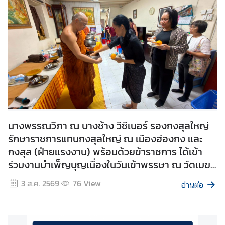
า
ว
แ
ล
ะ
กิ
จ
ก
ร
ร
นางพรรณวิภา ณ บางช้าง วีซีเนอร์ รองกงสุลใหญ่
ม
รักษาราชการแทนกงสุลใหญ่ ณ เมืองฮ่องกง และ
เ
กงสุล (ฝ่ายแรงงาน) พร้อมด้วยข้าราชการ ได้เข้า
ศ
ร่วมงานบำเพ็ญบุญเนื่องในวันเข้าพรรษา ณ วัดเมฆ
ร
ธรรมวนาราม
ษ
3 ส.ค. 2569
76
View
อ่านต่อ
ฐ
กิ
จ