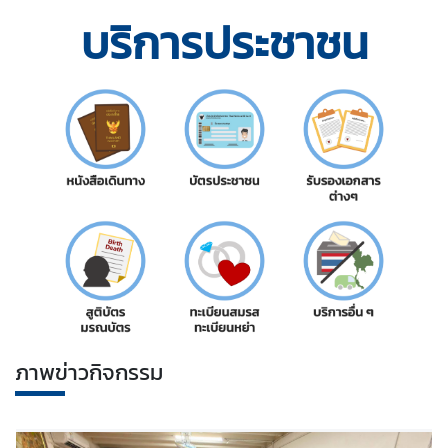
ญ่
บริการประชาชน
ฯ
บ
ริ
ก
า
ร
ป
ร
ะ
ช
า
ช
ภาพข่าวกิจกรรม
น
ข่