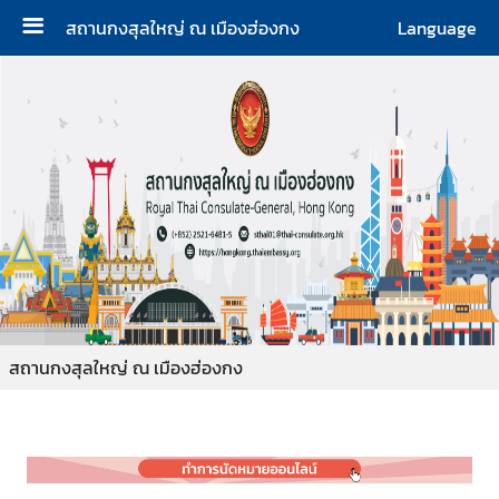
สถานกงสุลใหญ่ ณ เมืองฮ่องกง
Language
ห
น้
า
ห
ลั
ก
ส
ถ
า
น
ก
สถานกงสุลใหญ่ ณ เมืองฮ่องกง
ง
สุ
ล
ใ
ห