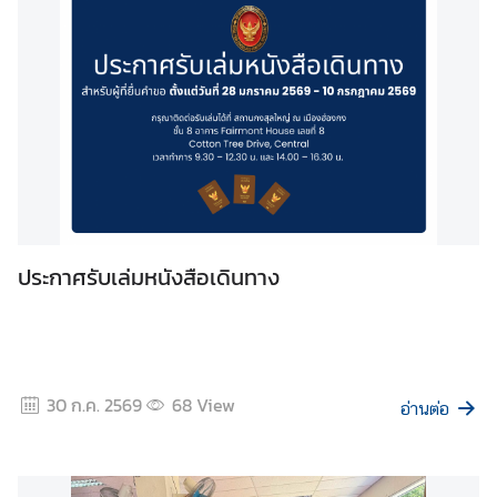
/
ก
า
ร
เ
มื
อ
ง
ก
ประกาศรับเล่มหนังสือเดินทาง
า
ร
เ
ดิ
น
30 ก.ค. 2569
68
View
อ่านต่อ
ท
า
ง