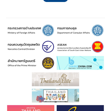
ฮ่
อ
ง
ก
ง
-
ม
า
เ
ก๊
า