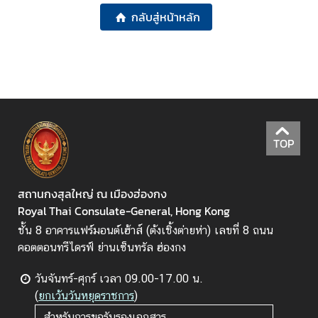
ญ่
กลับสู่หน้าหลัก
ฯ
บ
ริ
ก
า
TOP
ร
ป
ร
สถานกงสุลใหญ่ ณ เมืองฮ่องกง
ะ
Royal Thai Consulate-General, Hong Kong
ช
า
ชั้น 8 อาคารแฟร์มอนต์เฮ้าส์ (ต้งเชิ้งต่ายห่า) เลขที่ 8 ถนน
ช
คอตตอนทรีไดรฟ์ ย่านเซ็นทรัล ฮ่องกง
น
วันจันทร์-ศุกร์ เวลา 09.00-17.00 น.
(
ยกเว้นวันหยุดราชการ
)
ข่
สำหรับการขอรับรองเอกสาร