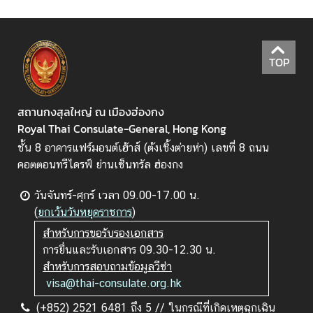
ญ่
ฯ
TOP
บ
ริ
ก
สถานกงสุลใหญ่ ณ เมืองฮ่องกง
า
Royal Thai Consulate-General, Hong Kong
ร
ชั้น 8 อาคารแฟร์มอนต์เฮ้าส์ (ต้งเชิ้งต่ายห่า) เลขที่ 8 ถนน
ป
คอตตอนทรีไดรฟ์ ย่านเซ็นทรัล ฮ่องกง
ร
ะ
วันจันทร์-ศุกร์ เวลา 09.00-17.00 น.
ช
(
ยกเว้นวันหยุดราชการ
)
า
สำหรับการขอรับรองเอกสาร
ช
การยื่นและรับเอกสาร 09.30-12.30 น.
น
สำหรับการสอบถามข้อมูลวีซ่า
visa@thai-consulate.org.hk
ข่
(+852) 2521 6481 ถึง 5 // ในกรณีที่เกิดเหตุฉุกเฉิน