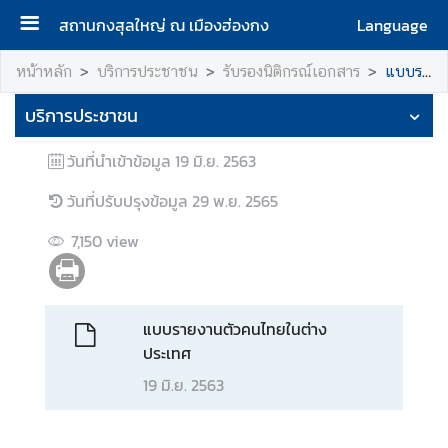
สถานกงสุลใหญ่ ณ เมืองฮ่องกง
Language
ห
หน้าหลัก
บริการประชาชน
รับรองนิติกรณ์เอกสาร
แบบรายงานตัวคนไทยในต่างประเทศ
น้
บริการประชาชน
า
ห
วันที่นำเข้าข้อมูล
19 มิ.ย. 2563
ลั
ก
วันที่ปรับปรุงข้อมูล
29 พ.ย. 2565
ส
7,150
view
ถ
า
น
ก
แบบรายงานตัวคนไทยในต่าง
ง
ประเทศ
สุ
19 มิ.ย. 2563
ล
ใ
ห