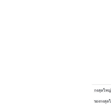
า
ว
แ
ล
ะ
กิ
จ
ก
ร
ร
ม
เ
ศ
ร
ษ
กงสุลใหญ่
ฐ
รองกงสุลใ
กิ
จ