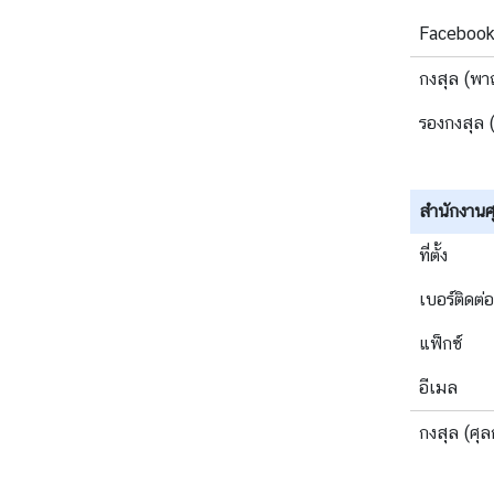
เ
Faceboo
ข้
า
กงสุล (พาณ
ไ
ท
รองกงสุล 
ย
ก
สำนักงานศ
า
ร
ที่ตั้ง
เ
ดิ
เบอร์ติดต่อ
น
แฟ็กซ์
ท
า
อีเมล
ง
เ
กงสุล (ศุล
ข้
า