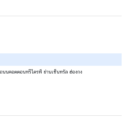
่ 8 ถนนคอตตอนทรีไดรฟ์ ย่านเซ็นทรัล ฮ่องกง