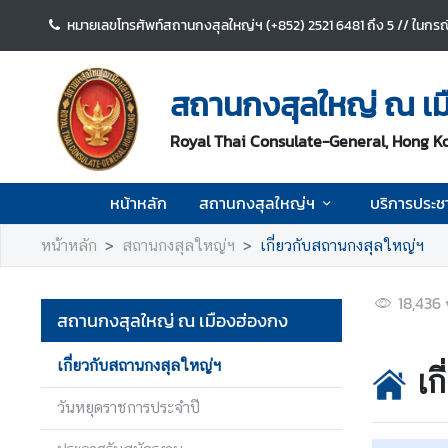
หมายเลขโทรศัพท์สถานกงสุลใหญ่ฯ (+852) 2521 6481 ถึง 5 // ในกรณีท
ห
น้
สถานกงสุลใหญ่ ณ เม
า
ห
Royal Thai Consulate-General, Hong K
ลั
ก
หน้าหลัก
สถานกงสุลใหญ่ฯ
บริการประช
ส
หน้าหลัก
สถานกงสุลใหญ่ฯ
เกี่ยวกับสถานกงสุลใหญ่ฯ
ถ
า
น
18,436
สถานกงสุลใหญ่ ณ เมืองฮ่องกง
ก
ง
เกี่ยวกับสถานกงสุลใหญ่ฯ
สุ
เก
ล
วันหยุดราชการประจำปี
ใ
ห