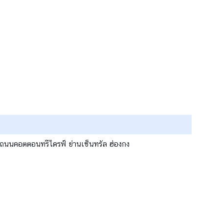
่ 8 ถนนคอตตอนทรีไดรฟ์ ย่านเซ็นทรัล ฮ่องกง