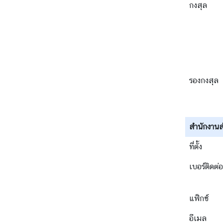
/
กงสุล
ก
า
ร
เ
มื
อ
รองกงสุล
ง
ก
สำนักงานส
า
ร
ที่ตั้ง
เ
เบอร์ติดต่อ
ดิ
น
ท
แฟ็กซ์
า
ง
อีเมล