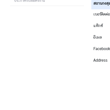
ประกาศรับสมัครงาน
สถานกงสุล
ญ่
ฯ
เบอร์ติดต่อ
แฟ็กซ์
บ
ริ
อีเมล
ก
า
Faceboo
ร
ป
Address
ร
ะ
ช
า
ช
น
ข่