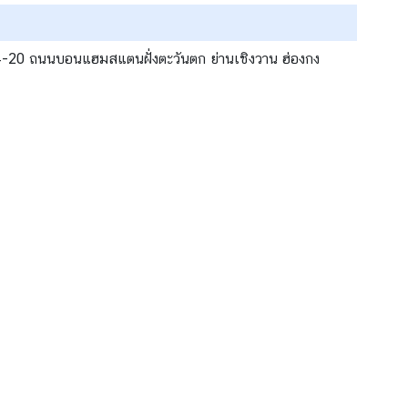
ี่ 14-20 ถนนบอนแฮมสแตนฝั่งตะวันตก ย่านเชิงวาน ฮ่องกง