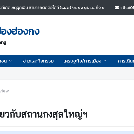
ี่เกิดเหตุฉุกเฉิน สามารถติดต่อได้ที่ (๘๕๒) ๖๘๒๑ ๑๕๔๕ ถึง ๖
sthai0
ืองฮ่องกง
ong
าชน
ข่าวและกิจกรรม
เศรษฐกิจ/การเมือง
การเดิน
view
ี่ยวกับสถานกงสุลใหญ่ฯ