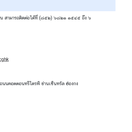
ฉิน สามารถติดต่อได้ที่ (๘๕๒) ๖๘๒๑ ๑๕๔๕ ถึง ๖
cghk
่ 8 ถนนคอตตอนทรีไดรฟ์ ย่านเซ็นทรัล ฮ่องกง