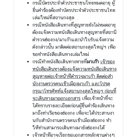
เ
กรณีบัตรประจําตัวประชาชนไทยหมดอายุ ผู้
ข้
ยื่นคําร้องต้องทำบัตรประจําตัวประชาชนไทย
า
เล่มใหม่ที่สถานกงสุล
ไ
กรณีหนังสือเดินทางที่สูญหายยังไม่หมดอายุ
ท
ต้องแจ้งความหนังสือเดินทางสูญหายที่สถานี
ย
ตํารวจฮ่องกง/มาเก๊าและนําใบรับแจ้งความ
ดังกล่าวนั้น มาติดต่อสถานกงสุลใหญ่ฯ เพ่ือ
ก
ขอทําหนังสือเดินทางเล่มใหม่
า
กรณีทําหนังสือเดินทางหายที่
มาเก๊า
เจ้าของ
ร
หนังสือเดินทางต้องแจ้งความหนังสือเดินทาง
เ
สูญหายต่อเจ้าหน้าท่ีตํารวจมาเก๊า ติดต่อสํา
ดิ
นักงานตรวจคนเข้าเมืองมาเก๊า และโปรด
น
กรุณาโทรศัพท์แจ้งสถานกงสุลใหญฯ ก่อนที่
ท
จะเดินทางมาออกเอกสาร
เพื่อเจ้าหน้าที่จะ
า
ได้ทราบรายละเอียดก่อนผู้ยื่นคําร้องเดินทาง
ง
มาถึงท่าเรือของฮ่องกง เพื่อจะได้ประสานงา
เ
นกับสํานักงานตรวจคนเข้าเมืองฮ่องกง ทํา
ข้
ให้ท่านสามารถเดินทางมายังฮ่องกงได้
า
เจ้าหน้าท่ีอาจเรียกขอเอกสารหลักฐานต่างๆ