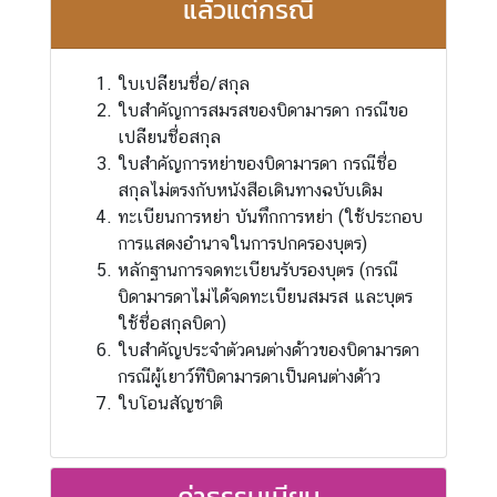
แล้วแต่กรณี
า
ว
แ
ใบเปล่ียนชื่อ/สกุล
ล
ใบสําคัญการสมรสของบิดามารดา กรณีขอ
ะ
เปล่ียนชื่อสกุล
กิ
ใบสําคัญการหย่าของบิดามารดา กรณีชื่อ
จ
สกุลไม่ตรงกับหนังสือเดินทางฉบับเดิม
ก
ทะเบียนการหย่า บันทึกการหย่า (ใช้ประกอบ
ร
การแสดงอํานาจในการปกครองบุตร)
ร
หลักฐานการจดทะเบียนรับรองบุตร (กรณี
ม
บิดามารดาไม่ได้จดทะเบียนสมรส และบุตร
เ
ใช้ชื่อสกุลบิดา)
ศ
ใบสําคัญประจําตัวคนต่างด้าวของบิดามารดา
ร
กรณีผู้เยาว์ท่ีบิดามารดาเป็นคนต่างด้าว
ษ
ใบโอนสัญชาติ
ฐ
กิ
จ
ค่าธรรมเนียม