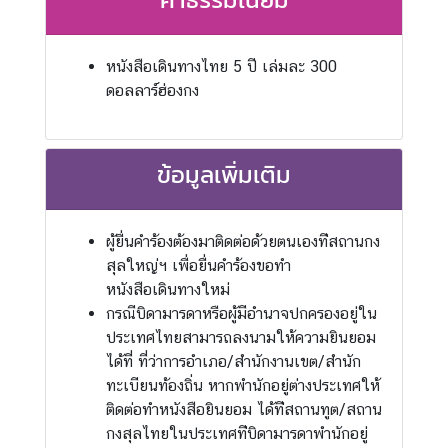
/
ก
า
หนังสือเดินทางไทย 5 ปี เล่มละ 300
ร
ดอลลาร์ฮ่องกง
เ
มื
อ
ข้อมูลเพิ่มเติม
ง
ก
ผู้ยื่นคําร้องต้องมาติดต่อด้วยตนเองท่ีสถานกง
า
สุลใหญ่ฯ เพื่อยื่นคําร้องขอทํา
ร
หนังสือเดินทางใหม่
เ
กรณีบิดามารดาหรือผู้มีอํานาจปกครองอยู่ใน
ดิ
ประเทศไทยสามารถลงนามให้ความยินยอม
น
ได้ที่ ที่ว่าการอําเภอ/สํานักงานเขต/สํานัก
ท
ทะเบียนท้องถิ่น หากพํานักอยู่ต่างประเทศให้
า
ติดต่อทําหนังสือยินยอม ได้ท่ีสถานทูต/สถาน
ง
กงสุลไทยในประเทศท่ีบิดามารดาพํานักอยู่