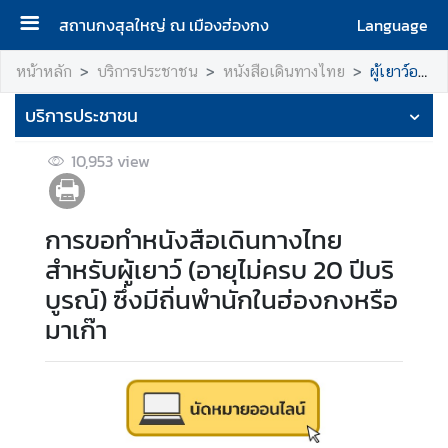
สถานกงสุลใหญ่ ณ เมืองฮ่องกง
Language
ห
หน้าหลัก
บริการประชาชน
หนังสือเดินทางไทย
ผู้เยาว์อายุไม่ครบ 20 ปีบริบูรณ์
น้
บริการประชาชน
า
ห
10,953
view
ลั
ก
ส
การขอทำหนังสือเดินทางไทย
ถ
สําหรับผู้เยาว์ (อายุไม่ครบ 20 ปีบริ
า
บูรณ์) ซึ่งมีถิ่นพํานักในฮ่องกงหรือ
น
มาเก๊า
ก
ง
สุ
ล
ใ
ห