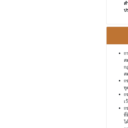
า
สำ
ว
ปร
แ
ล
ะ
กิ
จ
ก
กา
ร
สม
ร
กฎ
ม
สม
กร
เ
ทู
ศ
กร
ร
เว
ษ
กร
ฐ
ที
กิ
ได
จ