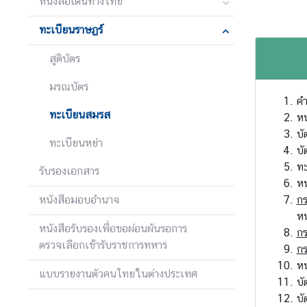
หนังสือเดินทางไทย
ญ่
ฯ
ทะเบียนราษฏร์
สูติบัตร
บ
มรณบัตร
ริ
ค
ก
ทะเบียนสมรส
หน
า
บั
ร
ทะเบียนหย่า
บั
ป
ทะ
รับรองเอกสาร
ร
หน
ะ
หนังสือมอบอำนาจ
กร
ช
หน
า
หนังสือรับรองเพื่อขอผ่อนผันรอการ
กร
ช
ตรวจเลือกเข้ารับราชการทหาร
กร
น
ห
แบบรายงานตัวคนไทยในต่างประเทศ
บ
ข่
บั