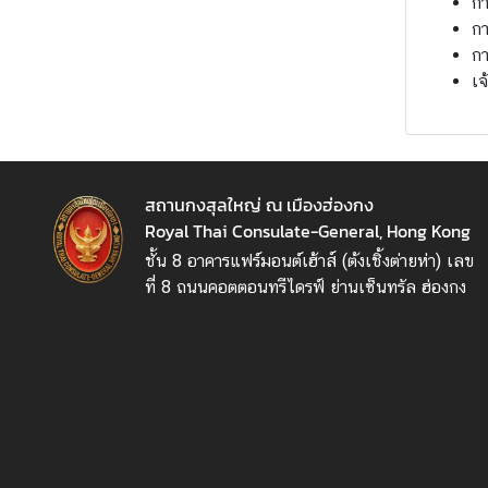
กา
/
กา
ก
กา
า
เจ
ร
เ
มื
อ
ง
สถานกงสุลใหญ่ ณ เมืองฮ่องกง
Royal Thai Consulate-General, Hong Kong
ชั้น 8 อาคารแฟร์มอนต์เฮ้าส์ (ต้งเชิ้งต่ายห่า) เลข
ก
ที่ 8 ถนนคอตตอนทรีไดรฟ์ ย่านเซ็นทรัล ฮ่องกง
า
ร
เ
ดิ
น
ท
า
ง