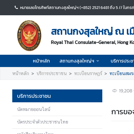
หมายเลขโทรศัพท์สถานกงสุลใหญ่ฯ (+852) 2521 6481 ถึง 5 // ในกรณีท
ห
น้
สถานกงสุลใหญ่ ณ เม
า
ห
Royal Thai Consulate-General, Hong K
ลั
ก
หน้าหลัก
สถานกงสุลใหญ่ฯ
บริการประช
ส
หน้าหลัก
บริการประชาชน
ทะเบียนราษฏร์
ทะเบียนสมร
ถ
า
น
19,208
บริการประชาชน
ก
ง
การขอ
นัดหมายออนไลน์
สุ
ล
บัตรประจำตัวประชาชนไทย
ใ
ห