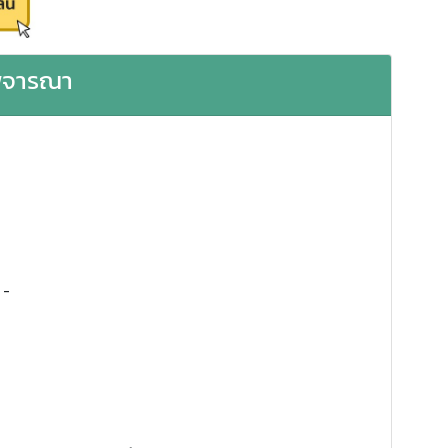
ิจารณา
ย
-