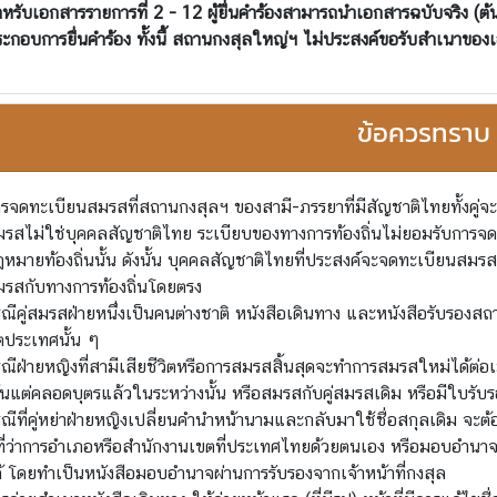
หรับเอกสารรายการที่ 2 - 12 ผู้ยื่นคำร้องสามารถนำเอกสารฉบับจริง (
ะกอบการยื่นคำร้อง ทั้งนี้ สถานกงสุลใหญ่ฯ ไม่ประสงค์ขอรับสำเนาของ
ข้อควรทราบ
รจดทะเบียนสมรสที่สถานกงสุลฯ ของสามี-ภรรยาที่มีสัญชาติไทยทั้งคู่จะ
รสไม่ใช่บุคคลสัญชาติไทย ระเบียบของทางการท้องถิ่นไม่ยอมรับการจ
หมายท้องถิ่นนั้น ดังนั้น บุคคลสัญชาติไทยที่ประสงค์จะจดทะเบียนสมรส
รสกับทางการท้องถิ่นโดยตรง
ณีคู่สมรสฝ่ายหนึ่งเป็นคนต่างชาติ หนังสือเดินทาง และหนังสือรับรอ
ตประเทศนั้น ๆ
ณีฝ่ายหญิงที่สามีเสียชีวิตหรือการสมรสสิ้นสุดจะทำการสมรสใหม่ได้ต่อเ
้นแต่คลอดบุตรแล้วในระหว่างนั้น หรือสมรสกับคู่สมรสเดิม หรือมีใบรับร
ณีที่คู่หย่าฝ่ายหญิงเปลี่ยนคำนำหน้านามและกลับมาใช้ชื่อสกุลเดิม จะ
่ที่ว่าการอำเภอหรือสำนักงานเขตที่ประเทศไทยด้วยตนเอง หรือมอบอำนาจ
้ โดยทำเป็นหนังสือมอบอำนาจผ่านการรับรองจากเจ้าหน้าที่กงสุล