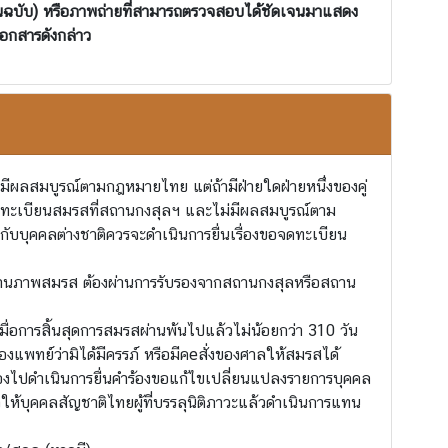
ต้นฉบับ) หรือภาพถ่ายที่สามารถตรวจสอบได้ชัดเจนมาแสดง
เอกสารดังกล่าว
มีผลสมบูรณ์ตามกฎหมายไทย แต่ถ้ามีฝ่ายใดฝ่ายหนึ่งของคู่
ดทะเบียนสมรสที่สถานกงสุลฯ และไม่มีผลสมบูรณ์ตาม
กับบุคคลต่างชาติควรจะดำเนินการยื่นเรื่องขอจดทะเบียน
งสถานภาพสมรส ต้องผ่านการรับรองจากสถานกงสุลหรือสถาน
มื่อการสิ้นสุดการสมรสผ่านพ้นไปแล้วไม่น้อยกว่า 310 วัน
องแพทย์ว่ามิได้มีครรภ์ หรือมีคeสั่งของศาลให้สมรสได้
ต้องไปดำเนินการยื่นคำร้องขอแก้ไขเปลี่ยนแปลงรายการบุคคล
ให้บุคคลสัญชาติไทยผู้ที่บรรลุนิติภาวะแล้วดำเนินการแทน