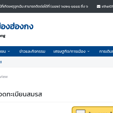
ี่เกิดเหตุฉุกเฉิน สามารถติดต่อได้ที่ (๘๕๒) ๖๘๒๑ ๑๕๔๕ ถึง ๖
sthai0
ืองฮ่องกง
ong
าชน
ข่าวและกิจกรรม
เศรษฐกิจ/การเมือง
การเดิน
ส
view
จดทะเบียนสมรส