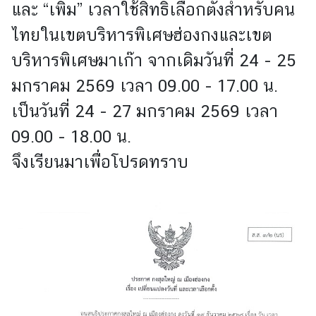
และ “เพิ่ม” เวลาใช้สิทธิเลือกตั้งสำหรับคน
ญ่
ฯ
ไทยในเขตบริหารพิเศษฮ่องกงและเขต
บริหารพิเศษมาเก๊า จากเดิมวันที่ 24 - 25
บ
มกราคม 2569 เวลา 09.00 - 17.00 น.
ริ
เป็นวันที่ 24 - 27 มกราคม 2569 เวลา
ก
า
09.00 - 18.00 น.
ร
จึงเรียนมาเพื่อโปรดทราบ
ป
ร
ะ
ช
า
ช
น
ข่